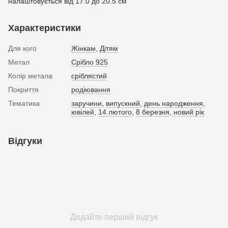
налаштовується від 17.0 до 20.5 см
Характеристики
Для кого
Жінкам
,
Дітям
Метал
Срібло 925
Колір метала
сріблястий
Покриття
родіювання
Тематика
заручини
,
випускний
,
день народження
,
ювілей
,
14 лютого
,
8 березня
,
новий рік
Відгуки
Додайте перший відгук