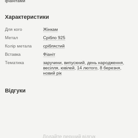
фіанітами
Характеристики
Для кого
Жінкам
Метал
Срібло 925
Колір метала
сріблястий
Вставка
Фіаніт
Тематика
заручини
,
випускний
,
день народження
,
весілля
,
ювілей
,
14 лютого
,
8 березня
,
новий рік
Відгуки
Додайте перший відгук