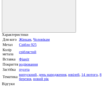
Характеристики
Для кого
Жінкам
,
Чоловікам
Метал
Срібло 925
Колір
сріблястий
метала
Вставка
Фіаніт
Покриття
родіювання
Застібка
пусета
випускний
,
день народження
,
ювілей
,
14 лютого
,
8
Тематика
березня
,
новий рік
Відгуки