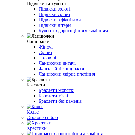
Підвіски та кулони
Підвіски золоті
Підвіски срібні
Підвіски з фіанітами
Підвіски літери
Кулони з дорогоцінним камінням
Ланцюжки
Жіночі
Срібні
Чоловічі
Ланцюжки дитячі
Фантазійні ланцюжки
Ланцюжки якірне плетіння
Браслети
Браслети жорсткі
Браслети м'які
Браслети без каменів
Кольє
Столове срібло
Хрестики