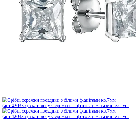
New
−30%
є відео