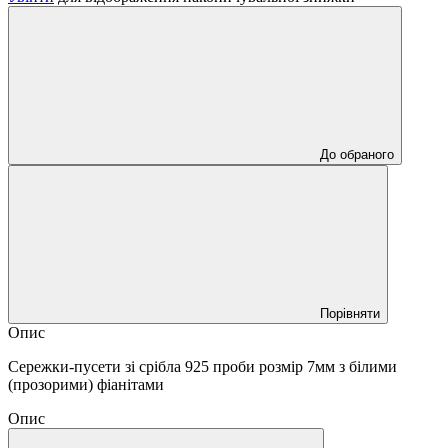
До обраного
Порівняти
Опис
Сережки-пусети зі срібла 925 проби розмір 7мм з білими
(прозорими) фіанітами
Опис