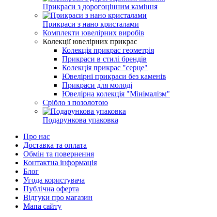
Прикраси з дорогоцінним каміння
Прикраси з нано кристалами
Комплекти ювелірних виробів
Колекції ювелірних прикрас
Колекція прикрас геометрія
Прикраси в стилі брендів
Колекція прикрас "серце"
Ювелірні прикраси без каменів
Прикраси для молоді
Ювелірна колекція "Мінімалізм"
Срібло з позолотою
Подарункова упаковка
Про нас
Доставка та оплата
Обмін та повернення
Контактна інформація
Блог
Угода користувача
Публічна оферта
Відгуки про магазин
Мапа сайту