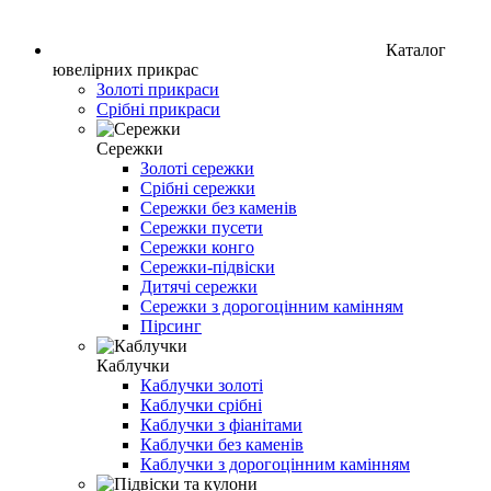
Каталог
ювелірних прикрас
Золоті прикраси
Срібні прикраси
Сережки
Золоті сережки
Срібні сережки
Сережки без каменів
Сережки пусети
Сережки конго
Сережки-підвіски
Дитячі сережки
Сережки з дорогоцінним камінням
Пірсинг
Каблучки
Каблучки золоті
Каблучки срібні
Каблучки з фіанітами
Каблучки без каменів
Каблучки з дорогоцінним камінням