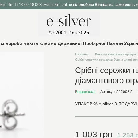
йте Пн-Пт 10:00-18:00
Замовляйте online
цілодобово
Відправка замовлень к
сі вироби мають клеймо Державної Пробірної Палати Украї
Головна
Каталог ювелірних прикрас
Срібні сережки гвоздики 5мм з фіанітам
Срібні сережки г
діамантового огр
В наявності
Артикул: 512002.5
УПАКОВКА e-silver В ПОДАРУН
1 003 грн
1 253 