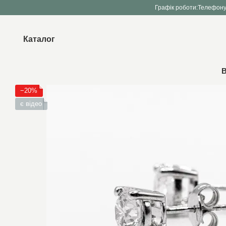
Перейти до основного контенту
Графік роботи:
Телефону
Каталог
В
−20%
є відео