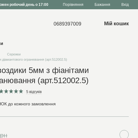
Порівняння
ожен робочий день о 17:00
Бажання
Вхід
Мій кошик
0689397009
ни
Сережки
и діамантового огранювання (арт.512002.5)
воздики 5мм з фіанітами
анювання (арт.512002.5)
5 відгуків
ОК до кожного замовлення
грн