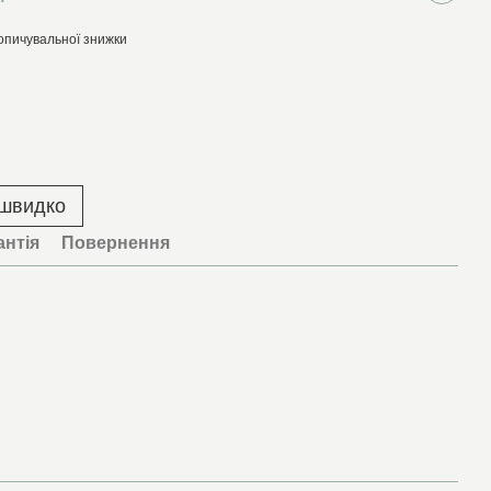
опичувальної знижки
 швидко
антія
Повернення