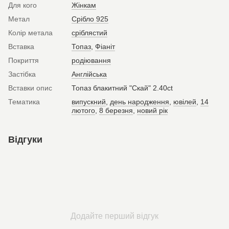
Для кого
Жінкам
Метал
Срібло 925
Колір метала
сріблястий
Вставка
Топаз
,
Фіаніт
Покриття
родіювання
Застібка
Англійська
Вставки опис
Топаз блакитний "Скай" 2.40ct
Тематика
випускний
,
день народження
,
ювілей
,
14
лютого
,
8 березня
,
новий рік
Відгуки
Додайте перший відгук