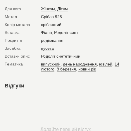
Для кого
Жінкам
,
Дітям
Метал
Срібло 925
Колір метала
сріблястий
Вставка
Фіаніт
,
Родоліт синт.
Покриття
родіювання
Застібка
пусета
Вставки опис
Родоліт синтетичний
Тематика
випускний
,
день народження
,
ювілей
,
14
лютого
,
8 березня
,
новий рік
Відгуки
Додайте перший відгук