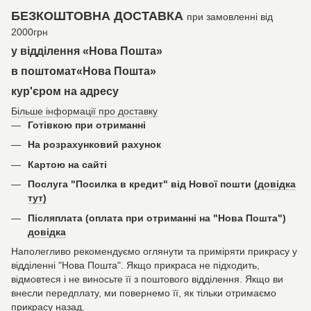
БЕЗКОШТОВНА ДОСТАВКА
при замовленні від
2000грн
у відділення «Нова Пошта»
в поштомат«Нова Пошта»
кур'єром на адресу
Більше інформації про доставку
Готівкою при отриманні
На розрахунковий рахунок
Картою на сайті
Послуга "Посилка в кредит" від Нової пошти
(довідка
тут)
Післяплата (оплата при отриманні на "Нова Пошта")
довідка
Наполегливо рекомендуємо оглянути та приміряти прикрасу у
відділенні "Нова Пошта". Якщо прикраса не підходить,
відмовтеся і не виносьте її з поштового відділення. Якщо ви
внесли передплату, ми повернемо її, як тільки отримаємо
прикрасу назад.