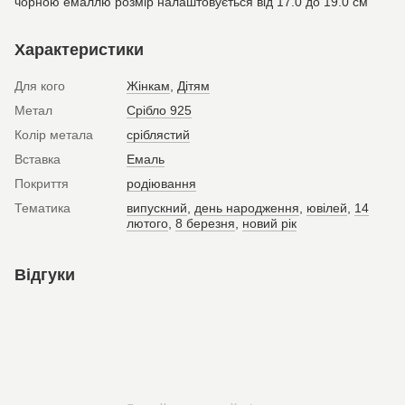
чорною емаллю розмір налаштовується від 17.0 до 19.0 см
Характеристики
Для кого
Жінкам
,
Дітям
Метал
Срібло 925
Колір метала
сріблястий
Вставка
Емаль
Покриття
родіювання
Тематика
випускний
,
день народження
,
ювілей
,
14
лютого
,
8 березня
,
новий рік
Відгуки